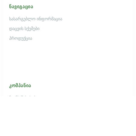
ᲜᲐᲕᲘᲒᲐᲪᲘᲐ
სასარგებლო ინფორმაცია
დაცვის სქემები
პროდუქცია
ᲙᲝᲛᲞᲐᲜᲘᲐ
ჩვენს შესახებ
კონტაქტი