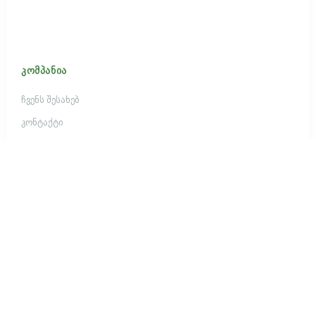
ᲙᲝᲛᲞᲐᲜᲘᲐ
ჩვენს შესახებ
კონტაქტი
© 2024 ბიოაგრო - მცენარეთა ბიოლოგიური დაცვის ცენტრი.
ყველა უფლება დაცულია.
დიზაინი და განვითარება:
Ewebot.ge